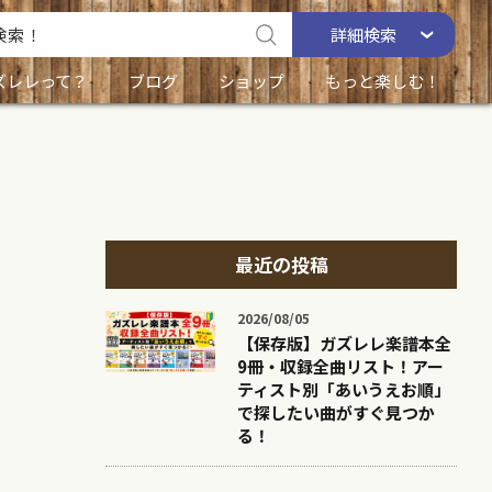
詳細
検索
ズレレって？
ブログ
ショップ
もっと楽しむ！
最近の投稿
2026/08/05
【保存版】ガズレレ楽譜本全
9冊・収録全曲リスト！アー
ティスト別「あいうえお順」
で探したい曲がすぐ見つか
る！