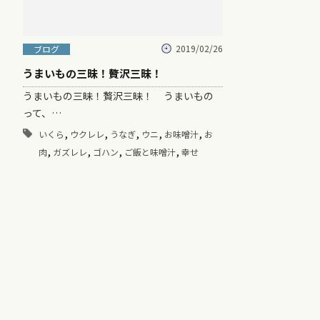
2019/02/26
ブログ
うまいもの三昧！贅沢三昧！
うまいもの三昧！贅沢三昧！ うまいもの
って、…
,
,
,
,
,
いくら
ウクレレ
うなぎ
ウニ
お味噌汁
お
,
,
,
,
肉
ガズレレ
ゴハン
ご飯と味噌汁
幸せ