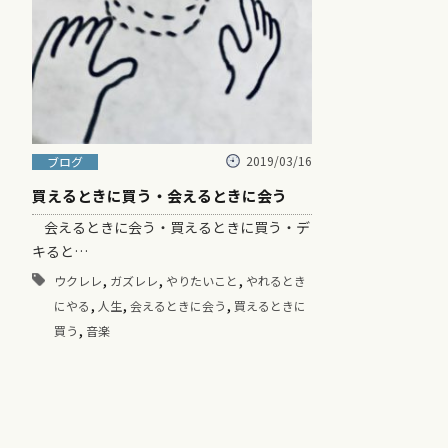
2019/03/16
ブログ
買えるときに買う・会えるときに会う
会えるときに会う・買えるときに買う・デ
キると…
,
,
,
ウクレレ
ガズレレ
やりたいこと
やれるとき
,
,
,
にやる
人生
会えるときに会う
買えるときに
,
買う
音楽