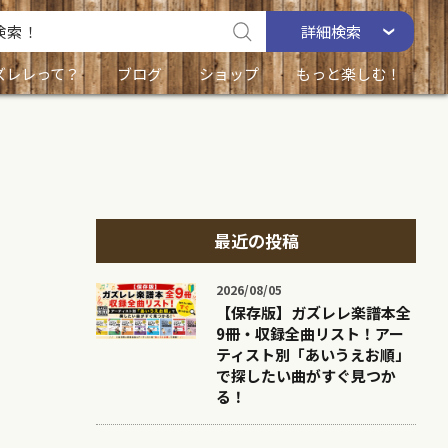
詳細
検索
ズレレって？
ブログ
ショップ
もっと楽しむ！
最近の投稿
2026/08/05
【保存版】ガズレレ楽譜本全
9冊・収録全曲リスト！アー
ティスト別「あいうえお順」
で探したい曲がすぐ見つか
る！