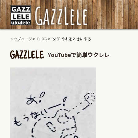
トップページ
>
BLOG
> タグ: やれるときにやる
YouTubeで簡単ウクレレ
GAZZLELE