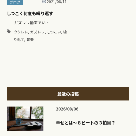
2021/08/11
ブログ
しつこく何度も繰り返す
ガズレレ動画でい…
,
,
,
ウクレレ
ガズレレ
しつこい
繰
,
り返す
音楽
最近の投稿
2026/08/06
幸せとは〜８ビートの３拍目？