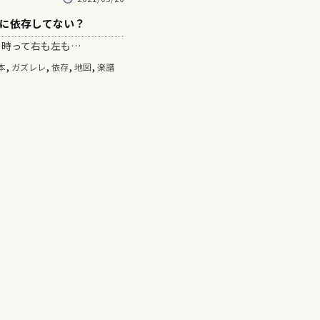
に依存してない？
時って右も左も…
,
,
,
,
本
ガズレレ
依存
地図
楽譜