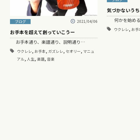
気づかないうち
何かを始める
2021/04/06
ブログ
,
ウクレレ
お手
お手本を超えて創っていこうー
お手本通り、楽譜通り、説明通り…
,
,
,
,
ウクレレ
お手本
ガズレレ
セオリー
マニュ
,
,
,
アル
人生
楽譜
音楽