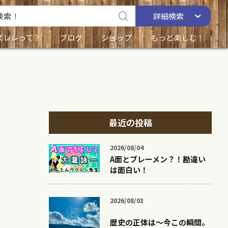
詳細
検索
ズレレって？
ブログ
ショップ
もっと楽しむ！
最近の投稿
2026/08/04
A面とブレーメン？！勘違い
は面白い！
2026/08/03
歴史の正体は〜今この瞬間。