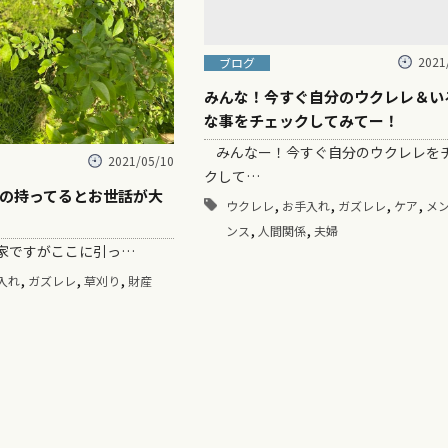
2021
ブログ
みんな！今すぐ自分のウクレレ＆い
な事をチェックしてみてー！
みんなー！今すぐ自分のウクレレを
2021/05/10
クして…
の持ってるとお世話が大
,
,
,
,
ウクレレ
お手入れ
ガズレレ
ケア
メ
,
,
ンス
人間関係
夫婦
ですがここに引っ…
,
,
,
入れ
ガズレレ
草刈り
財産