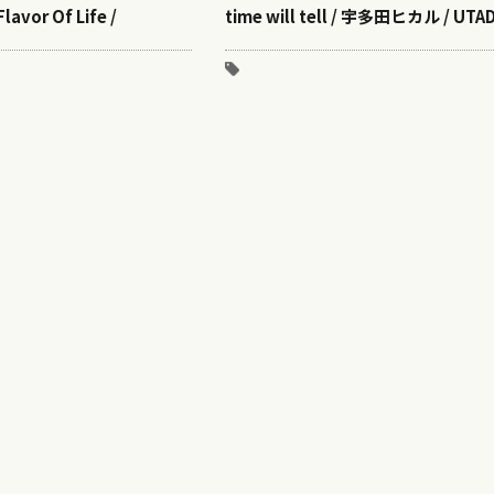
vor Of Life /
time will tell / 宇多田ヒカル / UTAD