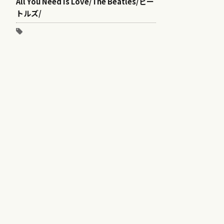
All You Need Is Love/The Beatles/ビー
トルズ/