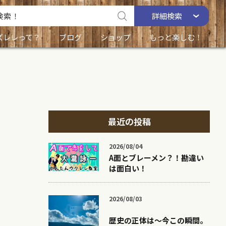
詳細
検索
ズレレって？
ブログ
ショップ
もっと楽しむ！
最近の投稿
2026/08/04
A面とブレーメン？！勘違い
は面白い！
2026/08/03
歴史の正体は〜今この瞬間。