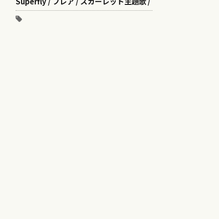
Superfly / フレア / スカーレット主題歌 /