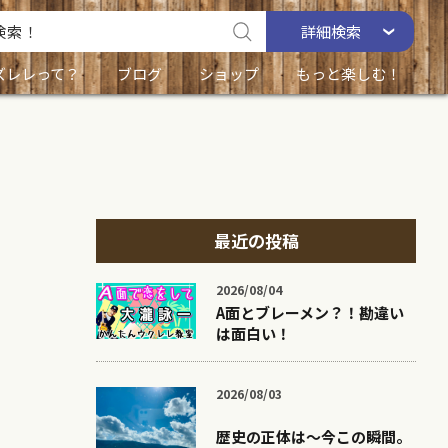
詳細
検索
ズレレって？
ブログ
ショップ
もっと楽しむ！
最近の投稿
2026/08/04
A面とブレーメン？！勘違い
は面白い！
2026/08/03
歴史の正体は〜今この瞬間。