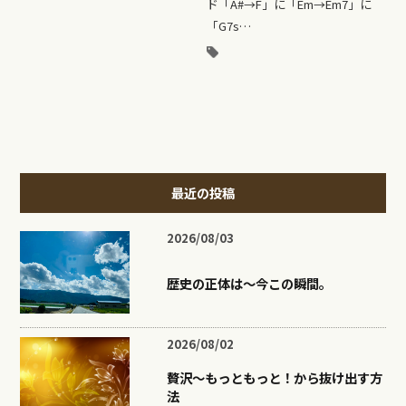
ド「A#→F」に「Em→Em7」に
「G7s…
最近の投稿
2026/08/03
歴史の正体は〜今この瞬間。
2026/08/02
贅沢〜もっともっと！から抜け出す方
法