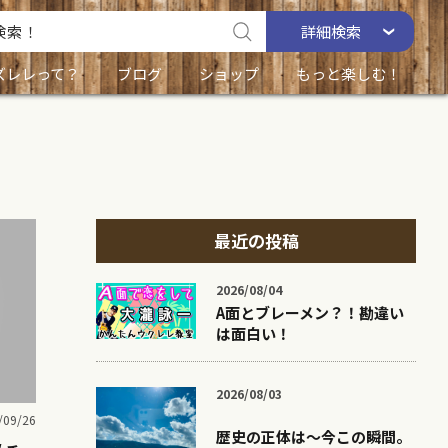
詳細
検索
ズレレって？
ブログ
ショップ
もっと楽しむ！
最近の投稿
2026/08/04
A面とブレーメン？！勘違い
は面白い！
2026/08/03
/09/26
歴史の正体は〜今この瞬間。