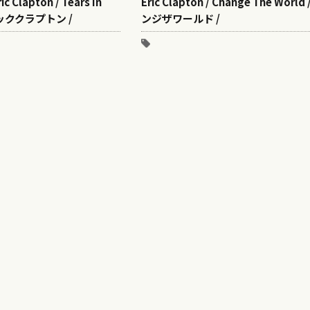
c Clapton / Tears In
Eric Clapton / Change The World
リッククラプトン /
ンジザワールド /