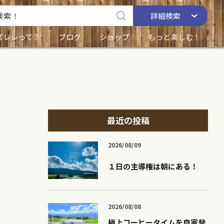
詳細
検索
ズレレって？
ブログ
ショップ
もっと楽しむ！
最近の投稿
2026/08/09
１日の主導権は朝にある！
2026/08/08
極上コーヒータイムを自家発