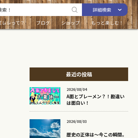
詳細
検索
ズレレって？
ブログ
ショップ
もっと楽しむ！
最近の投稿
2026/08/04
A面とブレーメン？！勘違い
は面白い！
2026/08/03
歴史の正体は〜今この瞬間。