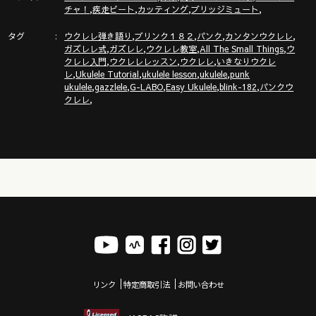
,
,
,
,
チャ！
疾走ビート
カッティング
ブリッジミュート
「ガズクラブ」の詳細はこちら！ガズノート楽譜毎月５曲GET
タグ
,
,
,
,
& 楽しいコミュニティ
ウクレレ弾き語り
ブリンク１８２
パンク
カンタンウクレレ
,
,
,
,
ガズレレ式
ガズレレ
ウクレレ教室
All The Small Things
ウ
https://gazzlele.com/gazzclub/
,
,
,
クレレ入門
ウクレレレッスン
ウクレレ
いきなりウクレ
,
,
,
,
レ
Ukulele Tutorial
ukulele lesson
ukulele
punk
「ガズレレ大学」の詳細はこちら！ウクレレ技術が楽しく向
,
,
,
,
,
ukulele
gazzlele
G-LABO
Easy Ukulele
blink-182
パンクウ
上！毎週２回GAZZと生配信で！
,
クレレ
https://www.youtube.com/channel/UCDTOqhQkKrS3K15htCakR
ウクレレ初心者レッスン動画シリーズ
https://gazzlele.com/beginner/
ガズレレのアプリ「ガズレシピ」
https://gazzlele.com/gazzrecipe/
ガズレレスタイルでピアノを演奏！？ガズピアノYouTube
https://www.youtube.com/channel/UCxWS5JjEs6Su9pQEX6Fpx
リンク
特定商取引法
お問い合わせ