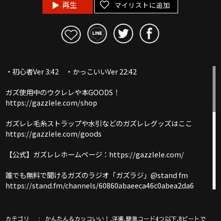
再生
マイリストに追加
・初心者Ver 3:42 ・かっこいいVer 22:42
ガズ使用中のウクレレや本GOODS！
https://gazzlele.com/shop
ガズレレ毛糸ストラップや水引などのガズレレグッズはここ
https://gazzlele.com/goods
【公式】ガズレレホームページ：https://gazzlele.com/
誰でも無料で聞けるガズのラジオ「ガズラジ」@stand fm
https://stand.fm/channels/60860abaeeca46c0abea2da6
新発売ガズレシピの本！
https://gazzlele.com/product/gazzrecipe01/
カテゴリ
,
,
,
かんたん＆カッコいい！
洋楽
簡単コード4つ以下
8ビートで