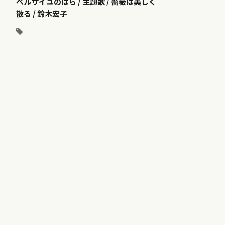
ベルサイユのばら / 主題歌 / 薔薇は美しく
散る / 鈴木宏子