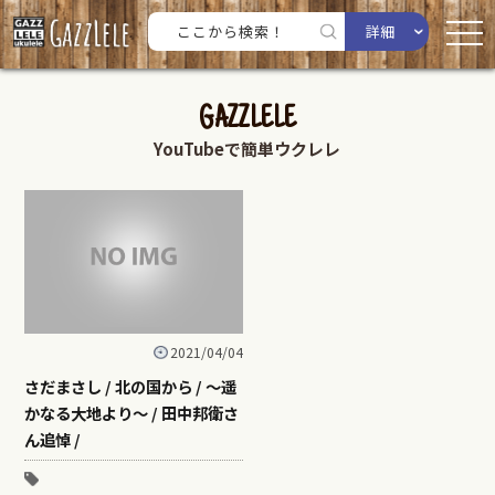
詳細
GAZZLELE
YouTubeで簡単ウクレレ
2021/04/04
さだまさし / 北の国から / ～遥
かなる大地より～ / 田中邦衛さ
ん追悼 /