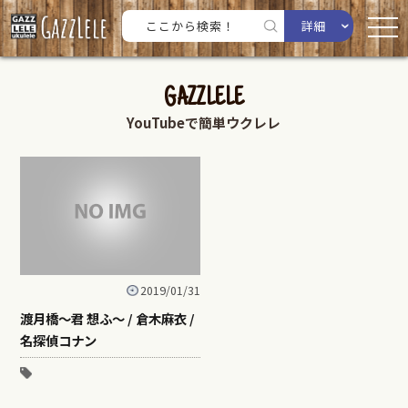
詳細
GAZZLELE
YouTubeで簡単ウクレレ
2019/01/31
渡月橋〜君 想ふ〜 / 倉木麻衣 /
名探偵コナン