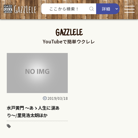
詳細
GAZZLELE
YouTubeで簡単ウクレレ
2019/03/18
水戸黄門 〜あゝ人生に涙あ
り〜/里見浩太朗ほか