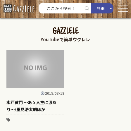
詳細
GAZZLELE
YouTubeで簡単ウクレレ
2019/03/18
水戸黄門 〜あゝ人生に涙あ
り〜/里見浩太朗ほか