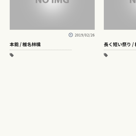
2019/02/26
本能 / 椎名林檎
長く短い祭り /