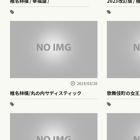
椎名林檎 / 幸福論 /
2023改訂版 /
2019/03/20
椎名林檎/丸の内サディスティック
歌舞伎町の女王