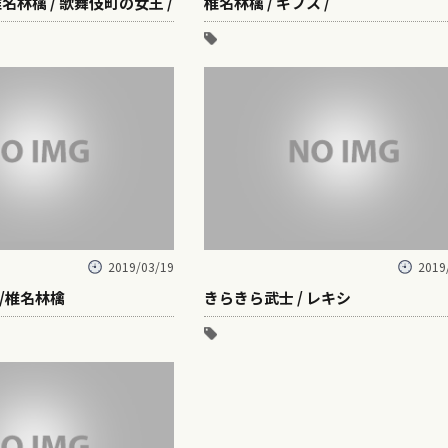
 椎名林檎 / 歌舞伎町の女王 /
椎名林檎 / ギブス /
2019/03/19
2019
/椎名林檎
きらきら武士 / レキシ