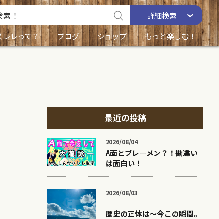
詳細
検索
ズレレって？
ブログ
ショップ
もっと楽しむ！
最近の投稿
2026/08/04
A面とブレーメン？！勘違い
は面白い！
2026/08/03
歴史の正体は〜今この瞬間。