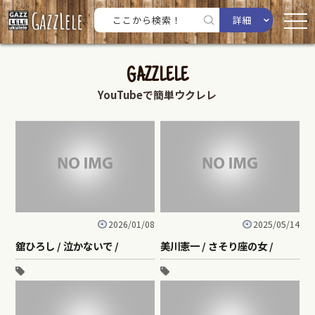
詳細
GAZZLELE
YouTubeで簡単ウクレレ
2026/01/08
2025/05/14
舘ひろし / 泣かないで /
美川憲一 / さそり座の女 /