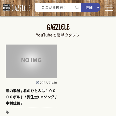
詳細
GAZZLELE
YouTubeで簡単ウクレレ
2022/01/30
堀内孝雄 / 君のひとみは１００
００ボルト / 資生堂CMソング /
中村佳穂 /