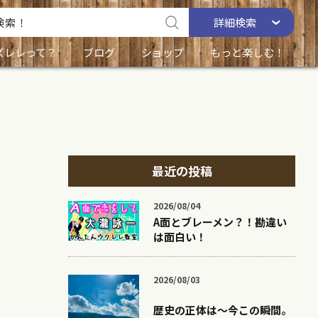
詳細
検索
ズレレって？
ブログ
ショップ
もっと楽しむ！
最近の投稿
2026/08/04
A面とブレーメン？！勘違い
は面白い！
2026/08/03
歴史の正体は〜今この瞬間。