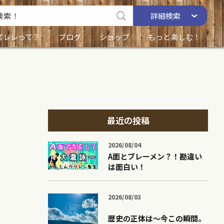
詳細
検索
ズレレって？
ブログ
ショップ
もっと楽しむ！
最近の投稿
2026/08/04
A面とブレーメン？！勘違い
は面白い！
2026/08/03
歴史の正体は〜今この瞬間。