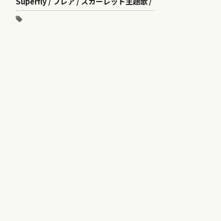
Superfly / フレア / スカーレット主題歌 /