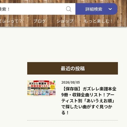
詳細
検索
ズレレって？
ブログ
ショップ
もっと楽しむ！
最近の投稿
2026/08/05
【保存版】ガズレレ楽譜本全
9冊・収録全曲リスト！アー
ティスト別「あいうえお順」
で探したい曲がすぐ見つか
る！