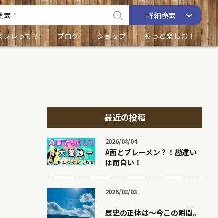
詳細
検索
ズレレって？
ブログ
ショップ
もっと楽しむ！
最近の投稿
2026/08/04
A面とブレーメン？！勘違い
は面白い！
2026/08/03
歴史の正体は〜今この瞬間。