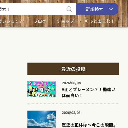
詳細
検索
ズレレって？
ブログ
ショップ
もっと楽しむ！
最近の投稿
2026/08/04
A面とブレーメン？！勘違い
は面白い！
2026/08/03
歴史の正体は〜今この瞬間。