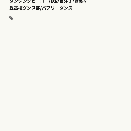
ダンシングヒーロー/荻野目洋子/登美ヶ
丘高校ダンス部/バブリーダンス