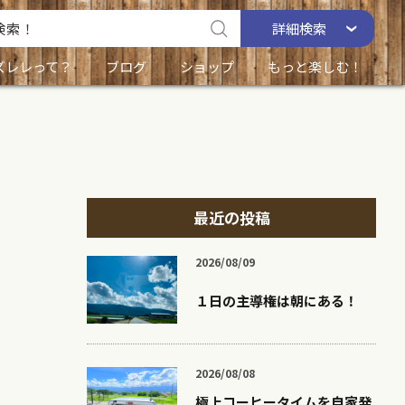
詳細
検索
ズレレって？
ブログ
ショップ
もっと楽しむ！
最近の投稿
2026/08/09
１日の主導権は朝にある！
2026/08/08
極上コーヒータイムを自家発