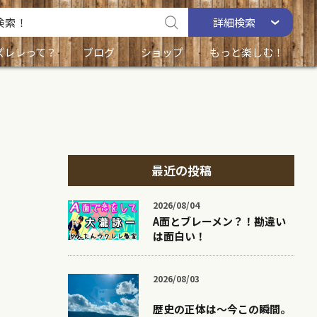
詳細
検索
ズレレって？
ブログ
ショップ
もっと楽しむ！
最近の投稿
2026/08/04
A面とブレーメン？！勘違い
は面白い！
2026/08/03
歴史の正体は〜今この瞬間。