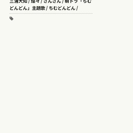
三浦大知 / 燦々 / さんさん / 朝ドラ「ちむ
どんどん」主題歌 / ちむどんどん /