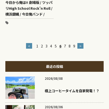
今日から俺は!! 劇場版 / ツッパ
リHigh School Rock’n Roll /
横浜銀蝿 / 今日俺バンド /
<
1
2
3
4
5
6
7
8
9
>
最近の投稿
2026/08/08
極上コーヒータイムを自家発電！？
2026/08/06