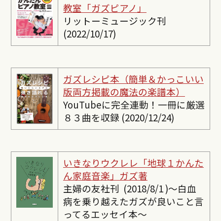
教室「ガズピアノ」
リットーミュージック刊
(2022/10/17)
ガズレシピ本（簡単＆かっこいい
版両方掲載の魔法の楽譜本）
YouTubeに完全連動！一冊に厳選
８３曲を収録 (2020/12/24)
いきなりウクレレ「地球１かんた
ん家庭音楽」ガズ著
主婦の友社刊 (2018/8/1 )〜白血
病を乗り越えたガズが良いこと言
ってるエッセイ本〜