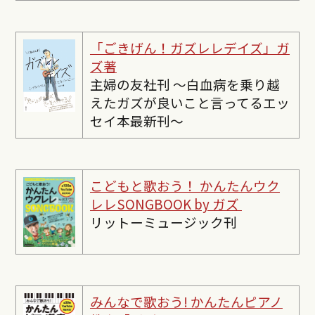
「ごきげん！ガズレレデイズ」ガ
ズ著
主婦の友社刊 〜白血病を乗り越
えたガズが良いこと言ってるエッ
セイ本最新刊〜
こどもと歌おう！ かんたんウク
レレSONGBOOK by ガズ
リットーミュージック刊
みんなで歌おう! かんたんピ
アノ