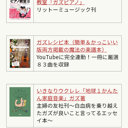
教室「ガズピアノ」
リットーミュージック刊
ガズレシピ本（簡単＆かっこいい
版両方掲載の魔法の楽譜本）
YouTubeに完全連動！一冊に厳選
８３曲を収録
いきなりウクレレ「地球１かんた
ん家庭音楽」ガズ著
主婦の友社刊〜白血病を乗り越え
たガズが良いこと言ってるエッセ
イ本〜