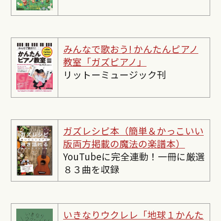
みんなで歌おう! かんたんピ
アノ
教室「ガズピアノ」
リットーミュージック刊
ガズレシピ本（簡単＆かっこいい
版両方掲載の魔法の楽譜本）
YouTubeに完全連動！一冊に厳選
８３曲を収録
いきなりウクレレ「地球１かんた