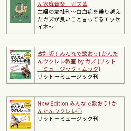
ん家庭音楽」ガズ著
主婦の友社刊〜白血病を乗り越え
たガズが良いこと言ってるエッセ
イ本〜
改訂版！みんなで歌おう! かんた
んウクレレ教室 by ガズ (リット
ーミュージック・ムック)
リットーミュージック刊
New Edition みんなで歌おう! か
んたんウクレレ①
リットーミュージック刊