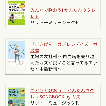
みんなで歌おう! かんたんウクレ
レ６
リットーミュージック刊
「ごきげん！ガズレレデイズ」ガ
ズ著
主婦の友社刊 〜白血病を乗り越
えたガズが良いこと言ってるエッ
セイ本最新刊〜
こどもと歌おう！ かんたんウク
レレSONGBOOK by ガズ
リットーミュージック刊