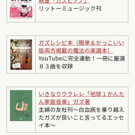
教室「ガズピアノ」
リットーミュージック刊
ガズレシピ本（簡単＆かっこいい
版両方掲載の魔法の楽譜本）
YouTubeに完全連動！一冊に厳選
８３曲を収録
いきなりウクレレ「地球１かんた
ん家庭音楽」ガズ著
主婦の友社刊〜白血病を乗り越え
たガズが良いこと言ってるエッセ
イ本〜