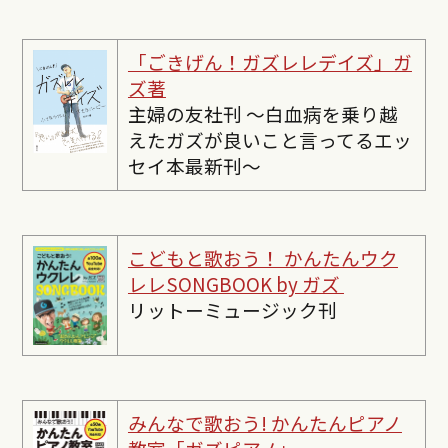
「ごきげん！ガズレレデイズ」ガ
ズ著
主婦の友社刊 〜白血病を乗り越
えたガズが良いこと言ってるエッ
セイ本最新刊〜
こどもと歌おう！ かんたんウク
レレSONGBOOK by ガズ
リットーミュージック刊
みんなで歌おう! かんたんピ
アノ