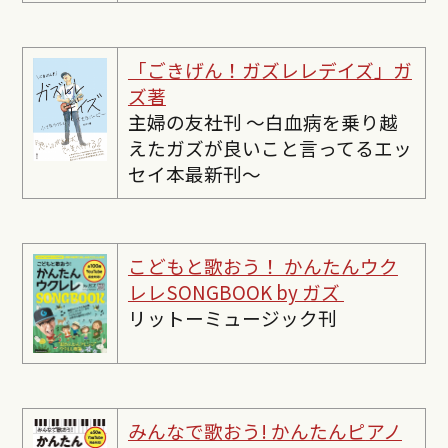
「ごきげん！ガズレレデイズ」ガ
ズ著
主婦の友社刊 〜白血病を乗り越
えたガズが良いこと言ってるエッ
セイ本最新刊〜
こどもと歌おう！ かんたんウク
レレSONGBOOK by ガズ
リットーミュージック刊
みんなで歌おう! かんたんピ
アノ