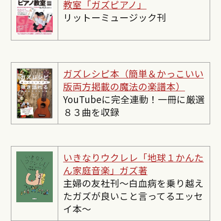
教室「ガズピアノ」
リットーミュージック刊
ガズレシピ本（簡単＆かっこいい
版両方掲載の魔法の楽譜本）
YouTubeに完全連動！一冊に厳選
８３曲を収録
いきなりウクレレ「地球１かんた
ん家庭音楽」ガズ著
主婦の友社刊〜白血病を乗り越え
たガズが良いこと言ってるエッセ
イ本〜