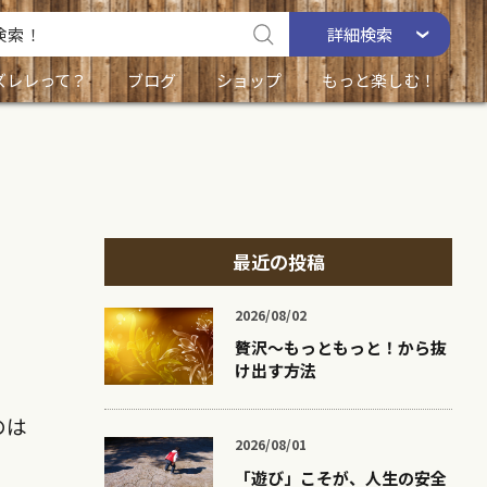
詳細
検索
ズレレって？
ブログ
ショップ
もっと楽しむ！
最近の投稿
2026/08/02
贅沢〜もっともっと！から抜
け出す方法
のは
2026/08/01
「遊び」こそが、人生の安全