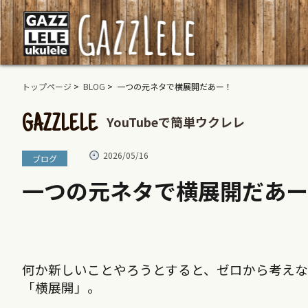
トップページ
>
BLOG
> 一つの元ネタで横展開だあー！
YouTubeで簡単ウクレレ
GAZZLELE
2026/05/16
ブログ
一つの元ネタで横展開だあー
何か新しいことやろうとすると、ゼロから考え
「横展開」。