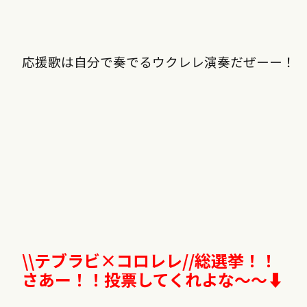
応援歌は自分で奏でるウクレレ演奏だぜーー！
\\
テブラビ
×
コロレレ
//
総選挙！！
さあー！！投票してくれよな〜〜⬇︎