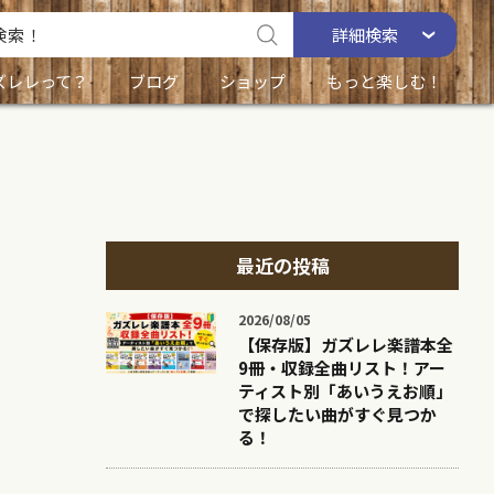
詳細
検索
ズレレって？
ブログ
ショップ
もっと楽しむ！
最近の投稿
2026/08/05
【保存版】ガズレレ楽譜本全
9冊・収録全曲リスト！アー
ティスト別「あいうえお順」
で探したい曲がすぐ見つか
る！