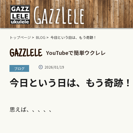
トップページ
>
BLOG
> 今日という日は、もう奇跡！
YouTubeで簡単ウクレレ
GAZZLELE
2026/01/19
ブログ
今日という日は、もう奇跡！
思えば、、、、、