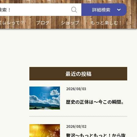
詳細
検索
ズレレって？
ブログ
ショップ
もっと楽しむ！
最近の投稿
2026/08/03
歴史の正体は〜今この瞬間。
2026/08/02
贅沢〜もっともっと！から抜