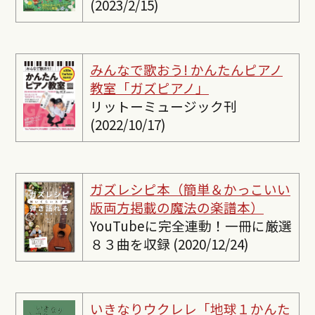
(2023/2/15)
みんなで歌おう! かんたんピ
アノ
教室「ガズピアノ」
リットーミュージック刊
(2022/10/17)
ガズレシピ本（簡単＆かっこいい
版両方掲載の魔法の楽譜本）
YouTubeに完全連動！一冊に厳選
８３曲を収録 (2020/12/24)
いきなりウクレレ「地球１かんた