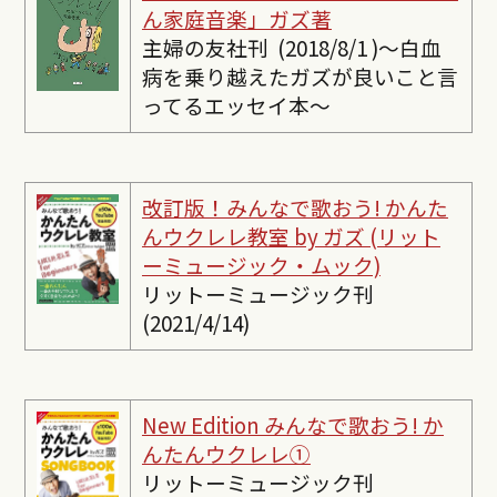
ん家庭音楽」ガズ著
主婦の友社刊 (2018/8/1 )〜白血
病を乗り越えたガズが良いこと言
ってるエッセイ本〜
改訂版！みんなで歌おう! かんた
んウクレレ教室 by ガズ (リット
ーミュージック・ムック)
リットーミュージック刊
(2021/4/14)
New Edition みんなで歌おう! か
んたんウクレレ①
リットーミュージック刊