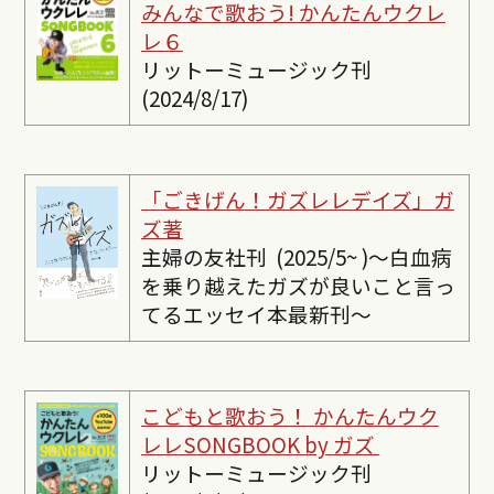
みんなで歌おう! かんたんウクレ
レ６
リットーミュージック刊
(2024/8/17)
「ごきげん！ガズレレデイズ」ガ
ズ著
主婦の友社刊 (2025/5~ )〜白血病
を乗り越えたガズが良いこと言っ
てるエッセイ本最新刊〜
こどもと歌おう！ かんたんウク
レレSONGBOOK by ガズ
リットーミュージック刊