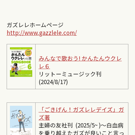
ガズレレホームページ
http://www.gazzlele.com/
みんなで歌おう! かんたんウクレ
レ６
リットーミュージック刊
(2024/8/17)
「ごきげん！ガズレレデイズ」ガ
ズ著
主婦の友社刊 (2025/5~ )〜白血病
を乗り越えたガズが良いこと言っ