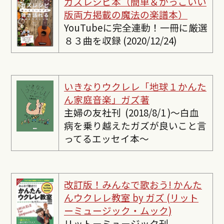
ガズレシピ本（簡単＆かっこいい
版両方掲載の魔法の楽譜本）
YouTubeに完全連動！一冊に厳選
８３曲を収録 (2020/12/24)
いきなりウクレレ「地球１かんた
ん家庭音楽」ガズ著
主婦の友社刊 (2018/8/1 )〜白血
病を乗り越えたガズが良いこと言
ってるエッセイ本〜
改訂版！みんなで歌おう! かんた
んウクレレ教室 by ガズ (リット
ーミュージック・ムック)
リットーミュージック刊