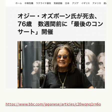
https://www.bbc.com/japanese/articles/c20wqnq1rn6o