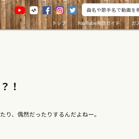
トップ
YouTube完全ガイド
ガ
然？！
ったり、偶然だったりするんだよねー。