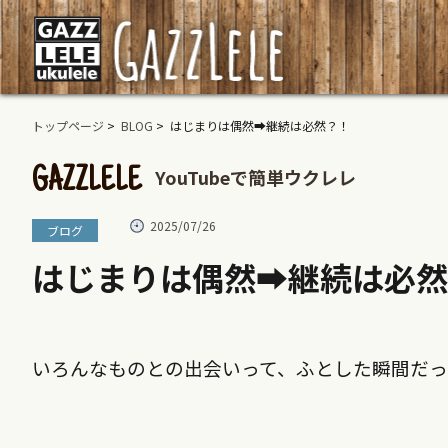
トップページ
>
BLOG
> はじまりは偶然➡︎継続は必然？！
YouTubeで簡単ウクレレ
GAZZLELE
2025/07/26
ブログ
はじまりは偶然➡︎継続は必
いろんなものとの出会いって、ふとした瞬間だ