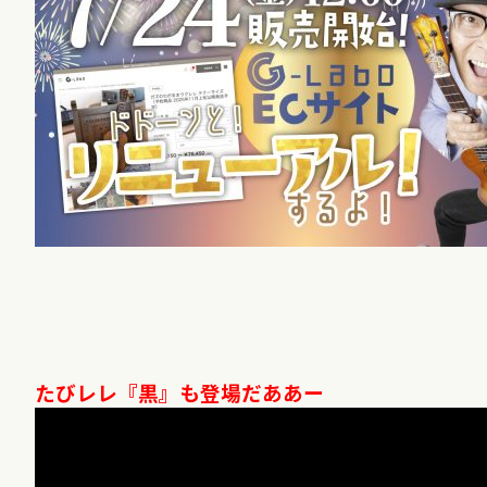
たびレレ『黒』も登場だああー