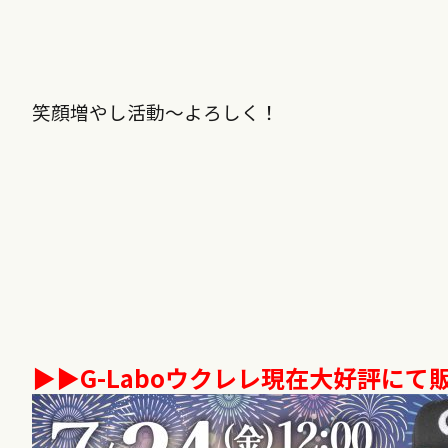
笑顔増やし活動〜よろしく！
▶︎▶︎
G-Labo
ウクレレ現在大好評にて販