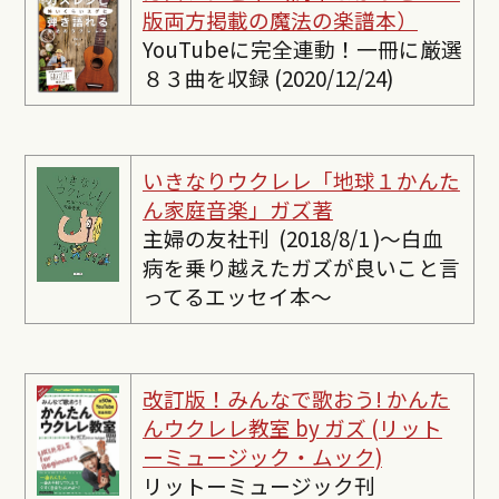
版両方掲載の魔法の楽譜本）
YouTubeに完全連動！一冊に厳選
８３曲を収録 (2020/12/24)
いきなりウクレレ「地球１かんた
ん家庭音楽」ガズ著
主婦の友社刊 (2018/8/1 )〜白血
病を乗り越えたガズが良いこと言
ってるエッセイ本〜
改訂版！みんなで歌おう! かんた
んウクレレ教室 by ガズ (リット
ーミュージック・ムック)
リットーミュージック刊