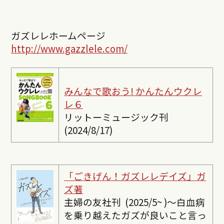
ガズレレホームページ
http://www.gazzlele.com/
みんなで歌おう! かんたんウクレ
レ６
リットーミュージック刊
(2024/8/17)
「ごきげん！ガズレレデイズ」ガ
ズ著
主婦の友社刊 (2025/5~ )〜白血病
を乗り越えたガズが良いこと言っ