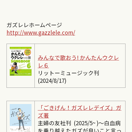
ガズレレホームページ
http://www.gazzlele.com/
みんなで歌おう! かんたんウクレ
レ６
リットーミュージック刊
(2024/8/17)
「ごきげん！ガズレレデイズ」ガ
ズ著
主婦の友社刊 (2025/5~ )〜白血病
を乗り越えたガズが良いこと言っ