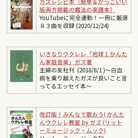
ガズレシピ本（簡単＆かっこいい
版両方掲載の魔法の楽譜本）
YouTubeに完全連動！一冊に厳選
８３曲を収録 (2020/12/24)
いきなりウクレレ「地球１かんた
ん家庭音楽」ガズ著
主婦の友社刊 (2018/8/1 )〜白血
病を乗り越えたガズが良いこと言
ってるエッセイ本〜
改訂版！みんなで歌おう! かんた
んウクレレ教室 by ガズ (リット
ーミュージック・ムック)