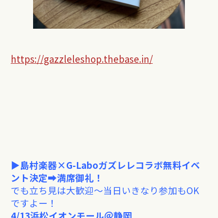
https://gazzleleshop.thebase.in/
▶︎島村楽器×G-Laboガズレレコラボ無料イベ
ント決定➡︎満席御礼！
でも立ち見は大歓迎〜当日いきなり参加もOK
ですよー！
4/13浜松イオンモール＠静岡