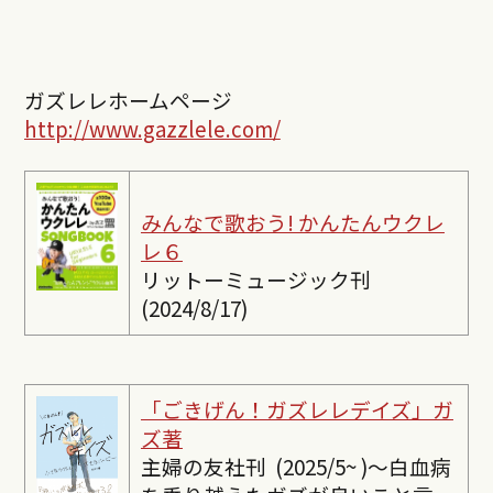
ガズレレホームページ
http://www.gazzlele.com/
みんなで歌おう! かんたんウクレ
レ６
リットーミュージック刊
(2024/8/17)
「ごきげん！ガズレレデイズ」ガ
ズ著
主婦の友社刊 (2025/5~ )〜白血病