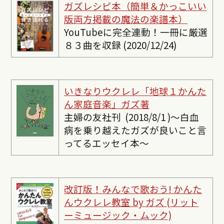
ガズレシピ本（簡単＆かっこいい
版両方掲載の魔法の楽譜本）
YouTubeに完全連動！一冊に厳選
８３曲を収録 (2020/12/24)
いきなりウクレレ「地球１かんた
ん家庭音楽」ガズ著
主婦の友社刊 (2018/8/1 )〜白血
病を乗り越えたガズが良いこと言
ってるエッセイ本〜
改訂版！みんなで歌おう! かんた
んウクレレ教室 by ガズ (リット
ーミュージック・ムック)