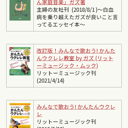
ん家庭音楽」ガズ著
主婦の友社刊 (2018/8/1 )〜白血
病を乗り越えたガズが良いこと言
ってるエッセイ本〜
改訂版！みんなで歌おう! かんた
んウクレレ教室 by ガズ (リット
ーミュージック・ムック)
リットーミュージック刊
(2021/4/14)
みんなで歌おう! かんたんウクレ
レ
リットーミュージック刊