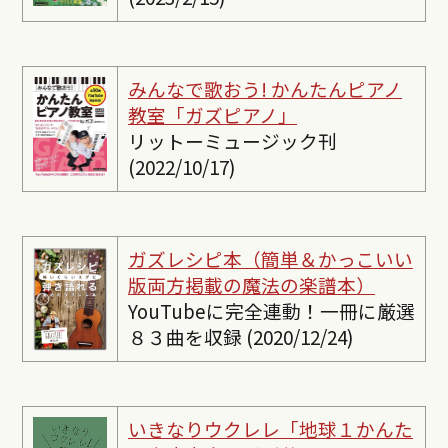
みんなで歌おう! かんたんピ
アノ
教室「ガズピアノ」
リットーミュージック刊
(2022/10/17)
ガズレシピ本（簡単＆かっこいい
版両方掲載の魔法の楽譜本）
YouTubeに完全連動！一冊に厳選
８３曲を収録 (2020/12/24)
いきなりウクレレ「地球１かんた