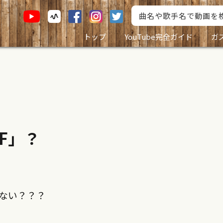
トップ
YouTube完全ガイド
ガ
F」？
しない？？？