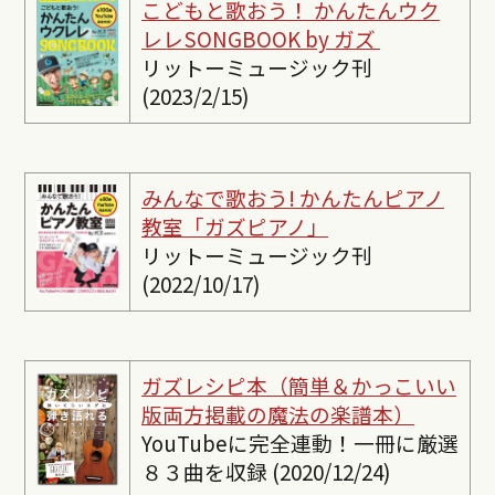
こどもと歌おう！ かんたんウク
レレSONGBOOK by ガズ
リットーミュージック刊
(2023/2/15)
みんなで歌おう! かんたんピ
アノ
教室「ガズピアノ」
リットーミュージック刊
(2022/10/17)
ガズレシピ本（簡単＆かっこいい
版両方掲載の魔法の楽譜本）
YouTubeに完全連動！一冊に厳選
８３曲を収録 (2020/12/24)