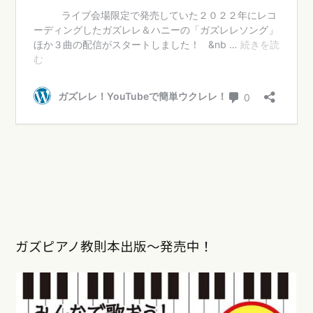
ガズピアノ教則本出版〜発売中！