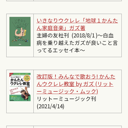
いきなりウクレレ「地球１かんた
ん家庭音楽」ガズ著
主婦の友社刊 (2018/8/1 )〜白血
病を乗り越えたガズが良いこと言
ってるエッセイ本〜
改訂版！みんなで歌おう! かんた
んウクレレ教室 by ガズ (リット
ーミュージック・ムック)
リットーミュージック刊
(2021/4/14)