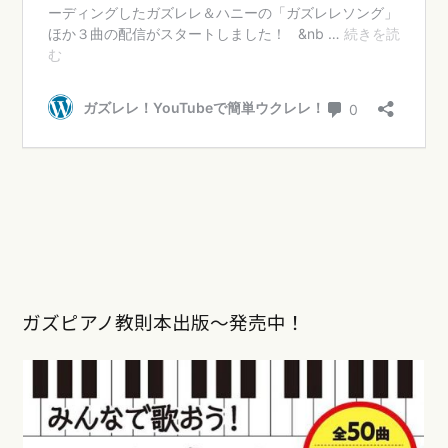
ガズピアノ教則本出版〜発売中！