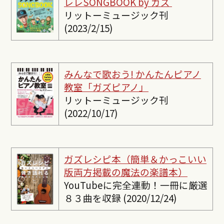
レレSONGBOOK by ガズ
リットーミュージック刊
(2023/2/15)
みんなで歌おう! かんたんピ
アノ
教室「ガズピアノ」
リットーミュージック刊
(2022/10/17)
ガズレシピ本（簡単＆かっこいい
版両方掲載の魔法の楽譜本）
YouTubeに完全連動！一冊に厳選
８３曲を収録 (2020/12/24)