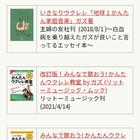
いきなりウクレレ「地球１かんた
ん家庭音楽」ガズ著
主婦の友社刊 (2018/8/1 )〜白血
病を乗り越えたガズが良いこと言
ってるエッセイ本〜
改訂版！みんなで歌おう! かんた
んウクレレ教室 by ガズ (リット
ーミュージック・ムック)
リットーミュージック刊
(2021/4/14)
みんなで歌おう! かんたんウクレ