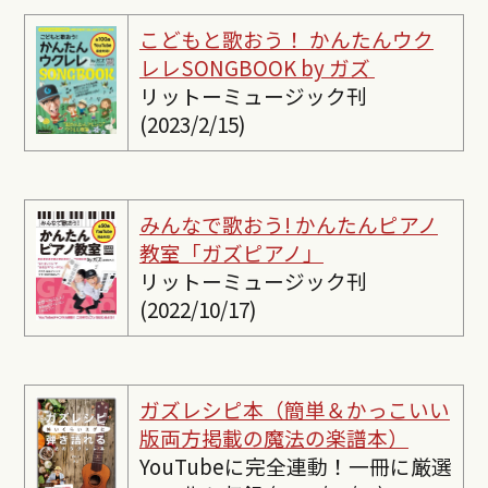
こどもと歌おう！ かんたんウク
レレSONGBOOK by ガズ
リットーミュージック刊
(2023/2/15)
みんなで歌おう! かんたんピ
アノ
教室「ガズピアノ」
リットーミュージック刊
(2022/10/17)
ガズレシピ本（簡単＆かっこいい
版両方掲載の魔法の楽譜本）
YouTubeに完全連動！一冊に厳選