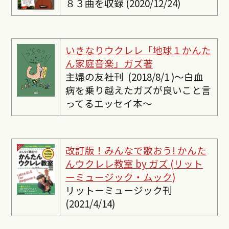
８３曲を収録 (2020/12/24)
いきなりウクレレ「地球１かんた
ん家庭音楽」ガズ著
主婦の友社刊 (2018/8/1 )〜白血
病を乗り越えたガズが良いこと言
ってるエッセイ本〜
改訂版！みんなで歌おう! かんた
んウクレレ教室 by ガズ (リット
ーミュージック・ムック)
リットーミュージック刊
(2021/4/14)