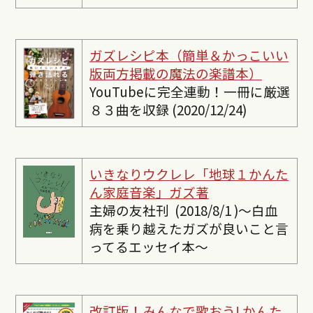
ガズレシピ本（簡単＆かっこいい
版両方掲載の魔法の楽譜本）
YouTubeに完全連動！一冊に厳選
８３曲を収録 (2020/12/24)
いきなりウクレレ「地球１かんた
ん家庭音楽」ガズ著
主婦の友社刊 (2018/8/1 )〜白血
病を乗り越えたガズが良いこと言
ってるエッセイ本〜
改訂版！みんなで歌おう! かんた