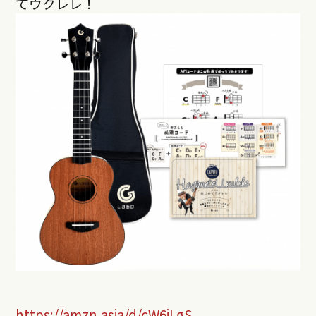
てウクレレ！
https://amzn.asia/d/cW6iLgS